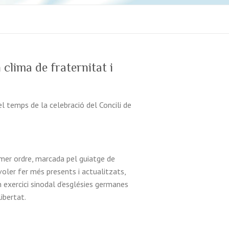
 clima de fraternitat i
l temps de la celebració del Concili de
imer ordre, marcada pel guiatge de
oler fer més presents i actualitzats,
n exercici sinodal d’esglésies germanes
libertat.