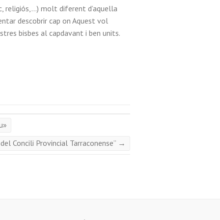
, religiós,…) molt diferent d’aquella
tentar descobrir cap on Aquest vol
ostres bisbes al capdavant i ben units.
iu»
 del Concili Provincial Tarraconense”
→