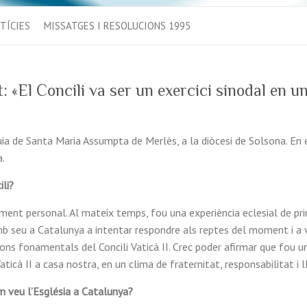
TÍCIES
MISSATGES I RESOLUCIONS 1995
: «El Concili va ser un exercici sinodal en un
uia de Santa Maria Assumpta de Merlès, a la diòcesi de Solsona. En e
a.
li?
ement personal. Al mateix temps, fou una experiència eclesial de pr
mb seu a Catalunya a intentar respondre als reptes del moment i a v
cions fonamentals del Concili Vaticà II. Crec poder afirmar que fou u
aticà II a casa nostra, en un clima de fraternitat, responsabilitat i l
m veu l’Església a Catalunya?