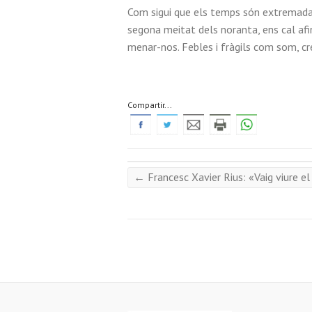
Com sigui que els temps són extremadamen
segona meitat dels noranta, ens cal afin
menar-nos. Febles i fràgils com som, crec
Compartir...
←
Francesc Xavier Rius: «Vaig viure e