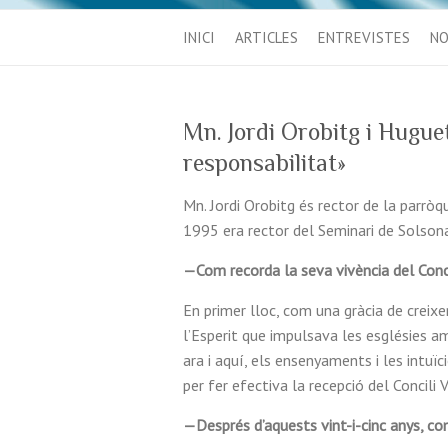
INICI
ARTICLES
ENTREVISTES
NO
Mn. Jordi Orobitg i Huguet
responsabilitat»
Mn. Jordi Orobitg és rector de la parròq
1995 era rector del Seminari de Solson
—Com recorda la seva vivència del Conci
En primer lloc, com una gràcia de creix
l’Esperit que impulsava les esglésies a
ara i aquí, els ensenyaments i les intuï
per fer efectiva la recepció del Concili V
—Després d’aquests vint-i-cinc anys, co