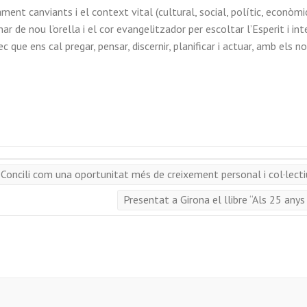
t canviants i el context vital (cultural, social, polític, econòmic
ar de nou l’orella i el cor evangelitzador per escoltar l’Esperit i in
 que ens cal pregar, pensar, discernir, planificar i actuar, amb els n
l Concili com una oportunitat més de creixement personal i col·lect
Presentat a Girona el llibre “Als 25 anys